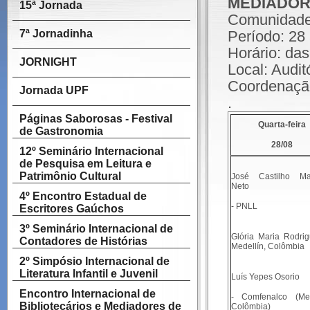
MEDIADO
15ª Jornada
Comunidad
7ª Jornadinha
Período: 28
Horário: da
JORNIGHT
Local: Audi
Coordenação
Jornada UPF
.
Páginas Saborosas - Festival
Quarta-feira
de Gastronomia
28/08
12º Seminário Internacional
de Pesquisa em Leitura e
Patrimônio Cultural
José Castilho Ma
Neto
4º Encontro Estadual de
- PNLL
Escritores Gaúchos
3º Seminário Internacional de
Glória Maria Rodri
Contadores de Histórias
Medellín, Colômbia
2º Simpósio Internacional de
Literatura Infantil e Juvenil
Luís Yepes Osorio
Encontro Internacional de
- Comfenalco (Med
Bibliotecários e Mediadores de
Colômbia)